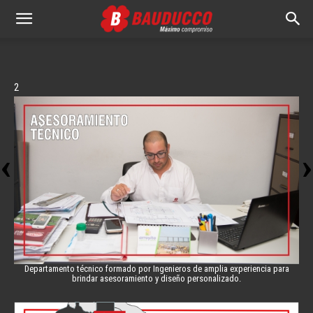
Bauducco
S.A.
0
1
2
3
4
Departamento técnico formado por Ingenieros de amplia experiencia para
brindar asesoramiento y diseño personalizado.