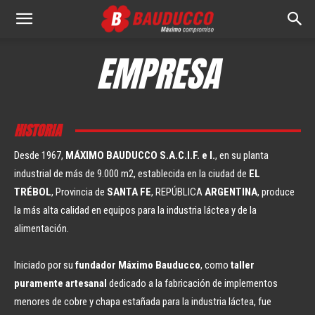
Bauducco
EMPRESA
S.A.
HISTORIA
Desde 1967,
MÁXIMO BAUDUCCO S.A.C.I.F. e I.
, en su planta
industrial de más de 9.000 m2, establecida en la ciudad de
EL
TRÉBOL
, Provincia de
SANTA FE
, REPÚBLICA
ARGENTINA
, produce
la más alta calidad en equipos para la industria láctea y de la
alimentación.
Iniciado por su
fundador Máximo Bauducco
, como
taller
puramente artesanal
dedicado a la fabricación de implementos
menores de cobre y chapa estañada para la industria láctea, fue