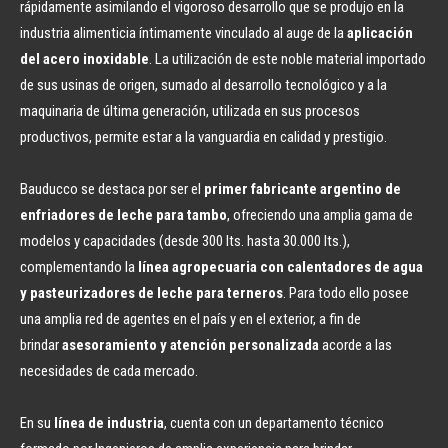
rápidamente asimilando el vigoroso desarrollo que se produjo en la
industria alimenticia íntimamente vinculado al auge de la
aplicación
del acero inoxidable
. La utilización de este noble material importado
de sus usinas de origen, sumado al desarrollo tecnológico y a la
maquinaria de última generación, utilizada en sus procesos
productivos, permite estar a la vanguardia en calidad y prestigio.
Bauducco se destaca por ser el
primer fabricante argentino de
enfriadores de leche para tambo
, ofreciendo una amplia gama de
modelos y capacidades (desde 300 lts. hasta 30.000 lts.),
complementando la
lí­nea agropecuaria con calentadores de agua
y pasteurizadores de leche para terneros
. Para todo ello posee
una amplia red de agentes en el paí­s y en el exterior, a fin de
brindar
asesoramiento y atención personalizada
acorde a las
necesidades de cada mercado.
En su
lí­nea de industria
, cuenta con un departamento técnico