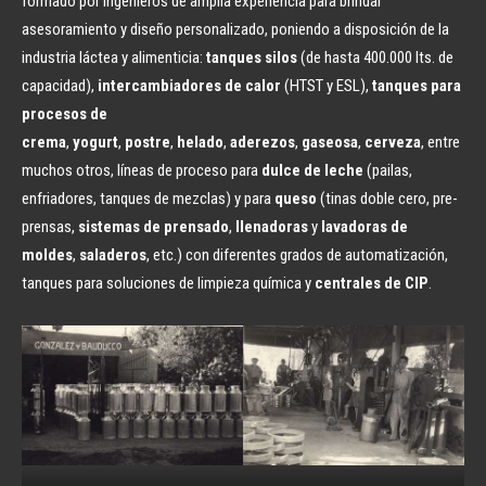
formado por Ingenieros de amplia experiencia para brindar
asesoramiento y diseño personalizado, poniendo a disposición de la
industria láctea y alimenticia:
tanques silos
(de hasta 400.000 lts. de
capacidad),
intercambiadores de calor
(HTST y ESL),
tanques para
procesos de
crema
,
yogurt
,
postre
,
helado
,
aderezos
,
gaseosa
,
cerveza
, entre
muchos otros, líneas de proceso para
dulce de leche
(pailas,
enfriadores, tanques de mezclas) y para
queso
(tinas doble cero, pre-
prensas,
sistemas de prensado
,
llenadoras
y
lavadoras de
moldes
,
saladeros
, etc.) con diferentes grados de automatización,
tanques para soluciones de limpieza quí­mica y
centrales de CIP
.